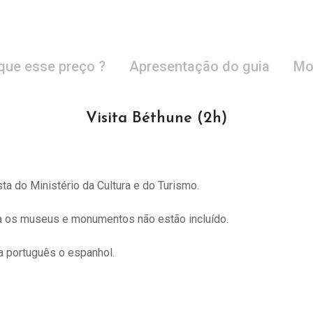
que esse preço ?
Apresentação do guia
Mo
Visita Béthune (2h)
sta do
Ministério da Cultura e do Turismo.
ra os museus e monumentos não estão incluído.
 português o espanhol.