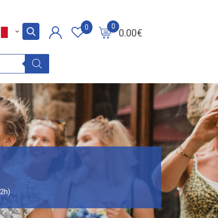
0
0
0.00
€
(2h)