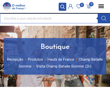
Skip
Painel de Gerenciamento de Cookies
0
0
to
Recherche
content
de
produits
Boutique
Recepção
Produtos
Hauts de France
Champ Bataille
Somme
Visita Champ Bataille Somme (2h)