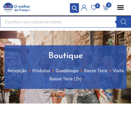
Skip
Painel de Gerenciamento de Cookies
0
0
to
Recherche
content
de
produits
Boutique
Recepção
Produtos
Guadeloupe
Basse Terre
Visita
Basse Terre (2h)