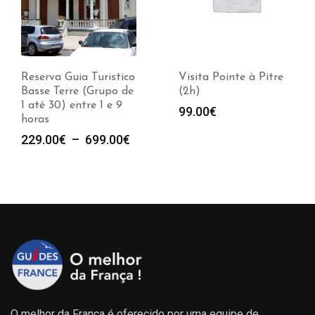
Reserva Guia Turistico
Visita Pointe à Pitre
Basse Terre (Grupo de
(2h)
1 até 30) entre 1 e 9
99.00
€
horas
e
Plage
229.00
€
–
699.00
€
de
prix :
00€
229.00€
à
00€
699.00€
O melhor da França é oferecido por uma equipe de