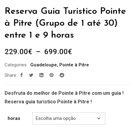
Reserva Guia Turistico Pointe
à Pitre (Grupo de 1 até 30)
entre 1 e 9 horas
Plage
229.00
€
–
699.00
€
de
Categories:
Guadeloupe
,
Pointe à Pitre
prix :
Share:
229.00€
à
699.00€
Desfruta do melhor de Pointe à Pitre com um guia !
Reserva guia turistico Pointe à Pitre !
horas