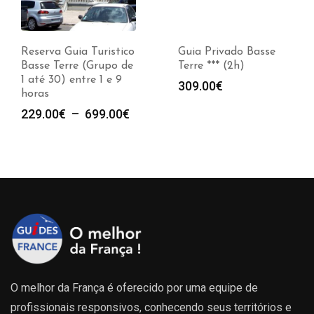
Turistico
Guia Privado Basse
Visita Basse 
(Grupo de
Terre *** (2h)
(2h)
e 1 e 9
309.00
€
99.00
€
Plage
699.00
€
de
prix :
229.00€
à
699.00€
O melhor da França é oferecido por uma equipe de
profissionais responsivos, conhecendo seus territórios e