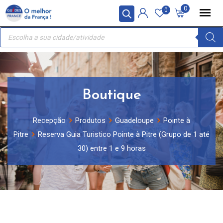
Skip
Painel de Gerenciamento de Cookies
0
0
to
Recherche
content
de
produits
Boutique
Recepção
Produtos
Guadeloupe
Pointe à
Pitre
Reserva Guia Turistico Pointe à Pitre (Grupo de 1 até
30) entre 1 e 9 horas