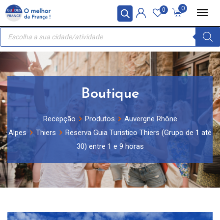
Skip
Painel de Gerenciamento de Cookies
0
0
to
Recherche
content
de
produits
Boutique
Recepção
Produtos
Auvergne Rhône
Alpes
Thiers
Reserva Guia Turistico Thiers (Grupo de 1 até
30) entre 1 e 9 horas