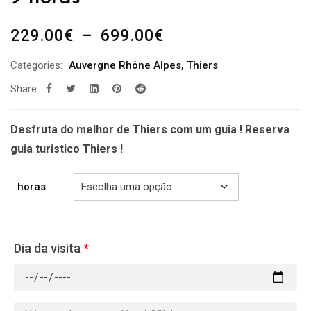
Plage
229.00
€
–
699.00
€
de
Categories:
Auvergne Rhône Alpes
,
Thiers
prix :
Share:
229.00€
à
699.00€
Desfruta do melhor de Thiers com um guia ! Reserva
guia turistico Thiers !
horas
Dia da visita
*