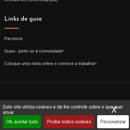
Links de guia
Parceiros
Guias: Junte-se à comunidade!
Coloque uma visita online e comece a trabalhar!
Este site utiliza cookies e dá-lhe controle sobre o que quer
X
Ocu
ativar
Copyright Guides 2021. Tous droits réservés.
Développement
web sur mesure
par iSoluce
OK, aceitar tudo
Proíbe todos cookies
Personalizar