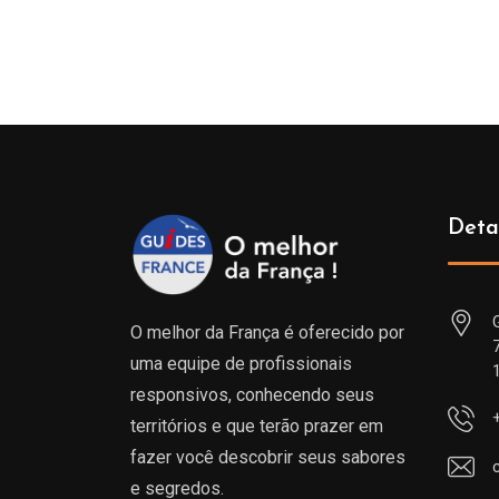
de
prix :
229.00€
à
699.00€
Deta
O melhor da França é oferecido por
uma equipe de profissionais
responsivos, conhecendo seus
territórios e que terão prazer em
fazer você descobrir seus sabores
e segredos.