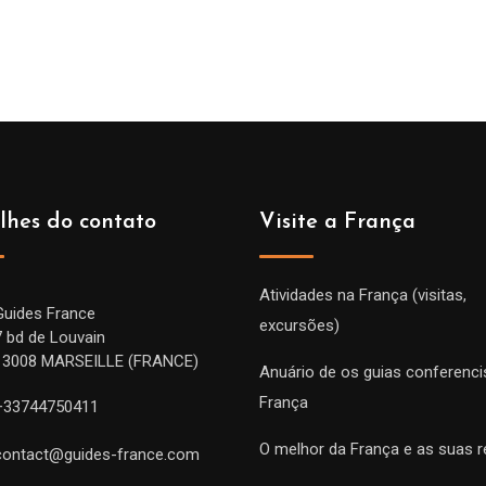
de
prix :
229.00€
à
699.00€
lhes do contato
Visite a França
Atividades na França (visitas,
Guides France
excursões)
7 bd de Louvain
13008 MARSEILLE (FRANCE)
Anuário de os guias conferenci
França
+33744750411
O melhor da França e as suas r
contact@guides-france.com