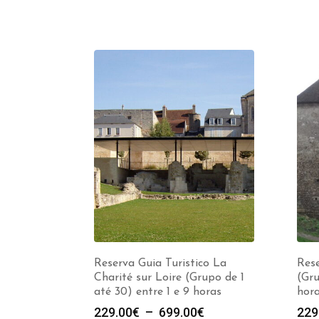
Reserva Guia Turistico La
Rese
Charité sur Loire (Grupo de 1
(Gru
até 30) entre 1 e 9 horas
hor
Plage
229.00
€
–
699.00
€
229