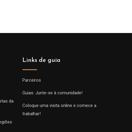
de
prix :
229.00€
à
699.00€
Links de guia
Parceiros
Guias: Junte-se à comunidade!
stas da
Coloque uma visita online e comece a
trabalhar!
egiões