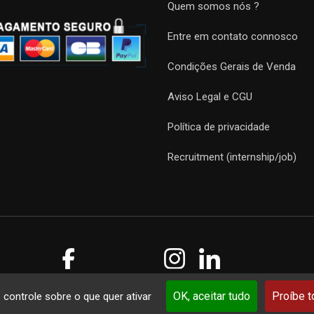
Quem somos nós ?
Entre em contato connosco
Condições Gerais de Venda
Aviso Legal e CGU
Política de privacidade
Recruitment (internship/job)
Guides 2021. Tous droits réservés.
Développement web sur mesure
p
OK, aceitar tudo
Proíbe 
e controle sobre o que quer ativar