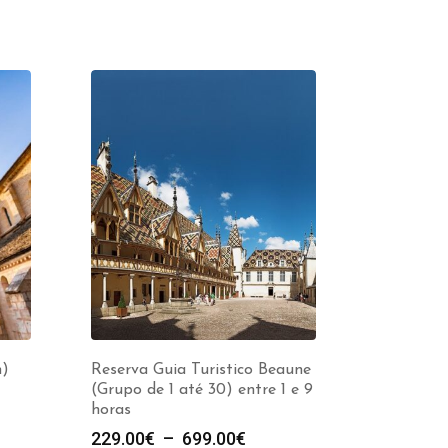
h)
Reserva Guia Turistico Beaune
(Grupo de 1 até 30) entre 1 e 9
horas
Plage
229.00
€
–
699.00
€