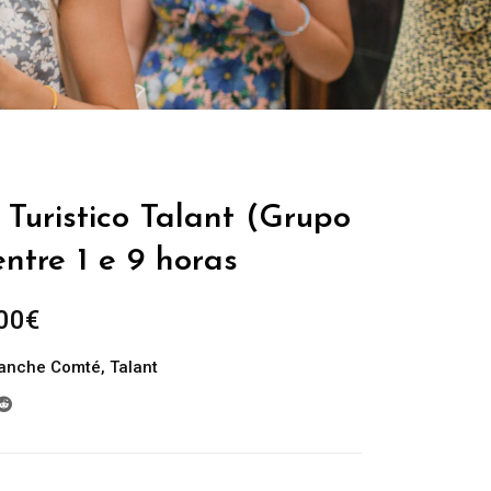
Turistico Talant (Grupo
entre 1 e 9 horas
Plage
00
€
de
ranche Comté
,
Talant
prix :
229.00€
à
699.00€