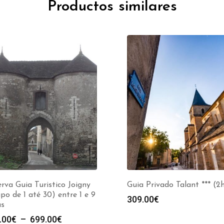
Productos similares
rva Guia Turistico Joigny
Guia Privado Talant *** (2
po de 1 até 30) entre 1 e 9
309.00
€
as
Plage
.00
€
–
699.00
€