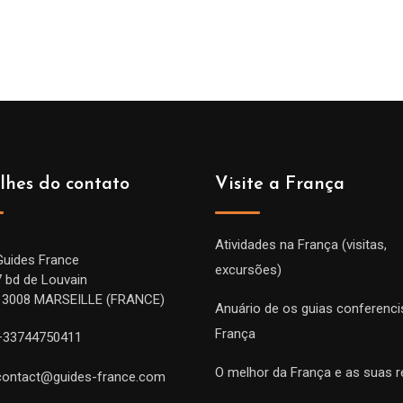
de
de
prix :
prix :
229.00€
229.
à
à
699.00€
699.
lhes do contato
Visite a França
Atividades na França (visitas,
Guides France
excursões)
7 bd de Louvain
13008 MARSEILLE (FRANCE)
Anuário de os guias conferenci
França
+33744750411
O melhor da França e as suas r
contact@guides-france.com