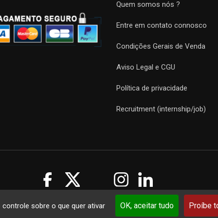
Quem somos nós ?
Entre em contato connosco
Condições Gerais de Venda
Aviso Legal e CGU
Política de privacidade
Recruitment (internship/job)
Guides 2021. Tous droits réservés.
Développement web sur mesure
p
OK, aceitar tudo
Proíbe 
e controle sobre o que quer ativar