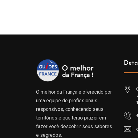
de
prix :
229.00€
à
809.00€
Deta
O melhor da França é oferecido por
uma equipe de profissionais
responsivos, conhecendo seus
territórios e que terão prazer em
fazer você descobrir seus sabores
e segredos.