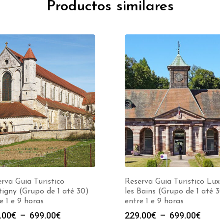
Productos similares
rva Guia Turistico
Reserva Guia Turistico Lux
igny (Grupo de 1 até 30)
les Bains (Grupo de 1 até 
e 1 e 9 horas
entre 1 e 9 horas
Plage
Plag
.00
€
–
699.00
€
229.00
€
–
699.00
€