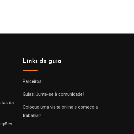
de
prix :
00€
229.00€
à
00€
699.00€
Links de guia
Parceiros
Guias: Junte-se à comunidade!
stas da
Coloque uma visita online e comece a
trabalhar!
egiões