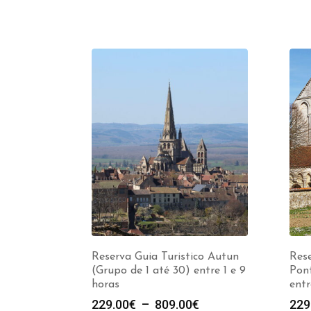
Reserva Guia Turistico Autun
Rese
(Grupo de 1 até 30) entre 1 e 9
Pont
horas
entr
Plage
229.00
€
–
809.00
€
229