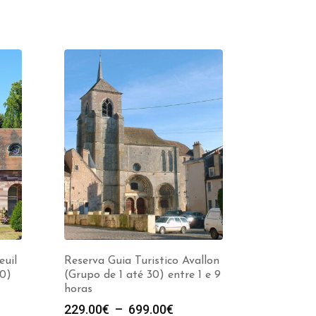
euil
Reserva Guia Turistico Avallon
30)
(Grupo de 1 até 30) entre 1 e 9
horas
e
Plage
229.00
€
–
699.00
€