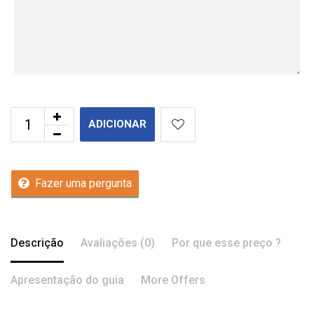
ADICIONAR
Fazer uma pergunta
Descrição
Avaliações (0)
Por que esse preço ?
Apresentação do guia
More Offers