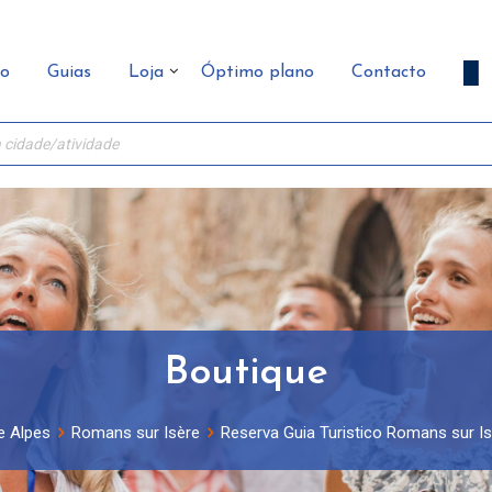
ão
Guias
Loja
Óptimo plano
Contacto
Boutique
e Alpes
Romans sur Isère
Reserva Guia Turistico Romans sur Is