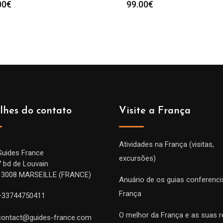
00
€
99.00
€
lhes do contato
Visite a França
Atividades na França (visitas,
Guides France
excursões)
7 bd de Louvain
13008 MARSEILLE (FRANCE)
Anuário de os guias conferenci
França
+33744750411
O melhor da França e as suas r
contact@guides-france.com