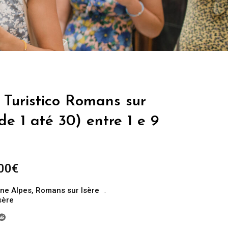
 Turistico Romans sur
de 1 até 30) entre 1 e 9
Plage
00
€
de
ne Alpes
,
Romans sur Isère
prix :
sère
229.00€
à