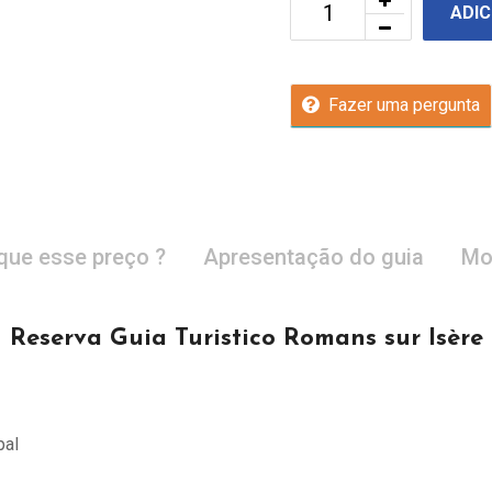
ADIC
Fazer uma pergunta
que esse preço ?
Apresentação do guia
Mo
Reserva Guia Turistico Romans sur Isère
pal