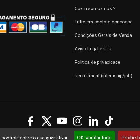
Quem somos nós ?
Entre em contato connosco
Condições Gerais de Venda
Aviso Legal e CGU
Política de privacidade
Recruitment (internship/job)
Guides 2021. Tous droits réservés.
Développement web sur mesure
p
OK, aceitar tudo
Proíbe 
e controle sobre o que quer ativar