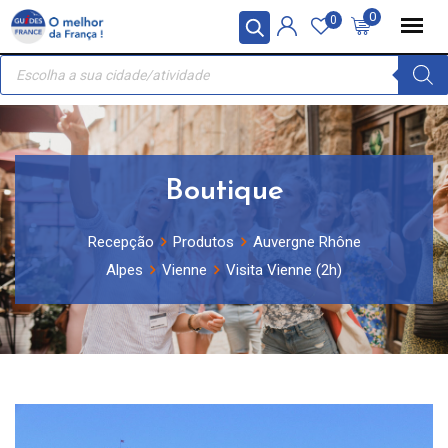
Skip
Painel de Gerenciamento de Cookies
0
0
to
Recherche
content
de
produits
Boutique
Recepção
Produtos
Auvergne Rhône
Alpes
Vienne
Visita Vienne (2h)