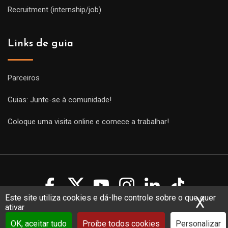
Recruitment (internship/job)
Links de guia
Parceiros
Guias: Junte-se à comunidade!
Coloque uma visita online e comece a trabalhar!
Este site utiliza cookies e dá-lhe controle sobre o que quer
X
Ocu
ativar
Copyright Guides 2021. Tous droits réservés.
Développement
web sur mesure
par iSoluce
OK, aceitar tudo
Proíbe todos cookies
Personalizar