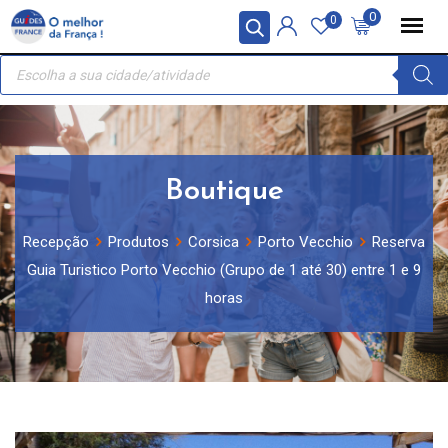
Skip
Painel de Gerenciamento de Cookies
0
0
to
Recherche
content
de
produits
Boutique
Recepção
Produtos
Corsica
Porto Vecchio
Reserva
Guia Turistico Porto Vecchio (Grupo de 1 até 30) entre 1 e 9
horas