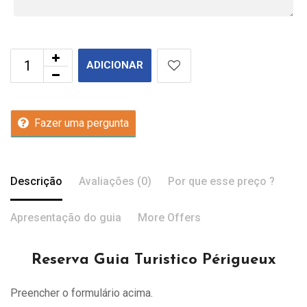
ADICIONAR
Fazer uma pergunta
Descrição
Avaliações (0)
Por que esse preço ?
Apresentação do guia
More Offers
Reserva Guia Turistico Périgueux
Preencher o formulário acima.