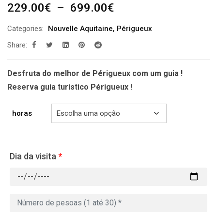
Plage
229.00
€
–
699.00
€
de
Categories:
Nouvelle Aquitaine
,
Périgueux
prix :
Share:
229.00€
à
699.00€
Desfruta do melhor de Périgueux com um guia !
Reserva guia turistico Périgueux !
horas
Dia da visita
*