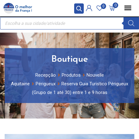
Skip
Painel de Gerenciamento de Cookies
0
0
to
Recherche
content
de
produits
Boutique
Recepção
Produtos
Nouvelle
Aquitaine
Périgueux
Reserva Guia Turistico Périgueux
(Grupo de 1 até 30) entre 1 e 9 horas