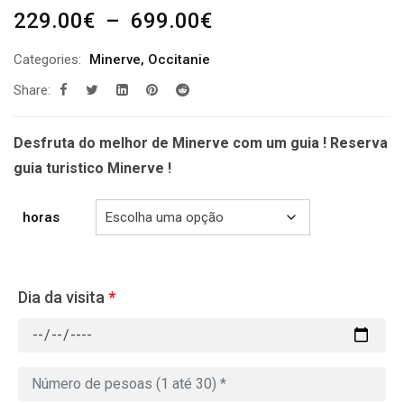
Plage
229.00
€
–
699.00
€
de
Categories:
Minerve
,
Occitanie
prix :
Share:
229.00€
à
699.00€
Desfruta do melhor de Minerve com um guia ! Reserva
guia turistico Minerve !
horas
Dia da visita
*