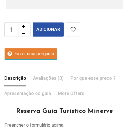
ADICIONAR
Fazer uma pergunta
Descrição
Avaliações (0)
Por que esse preço ?
Apresentação do guia
More Offers
Reserva Guia Turistico Minerve
Preencher o formulário acima.