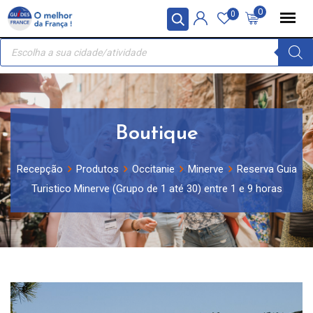
Skip
Painel de Gerenciamento de Cookies
0
0
to
Recherche
content
de
produits
Boutique
Recepção
Produtos
Occitanie
Minerve
Reserva Guia
Turistico Minerve (Grupo de 1 até 30) entre 1 e 9 horas