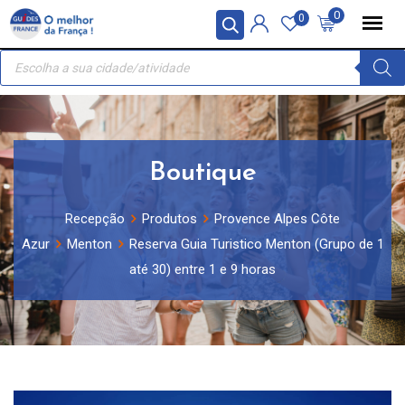
Skip
Painel de Gerenciamento de Cookies
0
0
to
Recherche
content
de
produits
Boutique
Recepção
Produtos
Provence Alpes Côte
Azur
Menton
Reserva Guia Turistico Menton (Grupo de 1
até 30) entre 1 e 9 horas