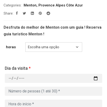
de
Categories:
Menton
,
Provence Alpes Côte Azur
prix :
Share:
229.00€
à
699.00€
Desfruta do melhor de Menton com um guia ! Reserva
guia turistico Menton !
horas
Dia da visita
*