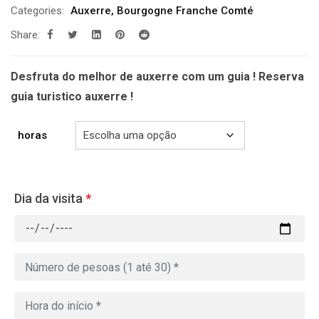
Categories:
Auxerre
,
Bourgogne Franche Comté
prix :
Share:
229.00€
à
699.00€
Desfruta do melhor de auxerre com um guia ! Reserva
guia turistico auxerre !
horas
Dia da visita
*