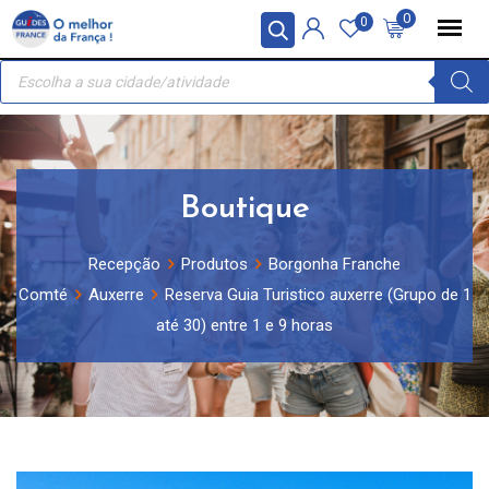
Skip
Painel de Gerenciamento de Cookies
0
0
to
Recherche
content
de
produits
Boutique
Recepção
Produtos
Borgonha Franche
Comté
Auxerre
Reserva Guia Turistico auxerre (Grupo de 1
até 30) entre 1 e 9 horas