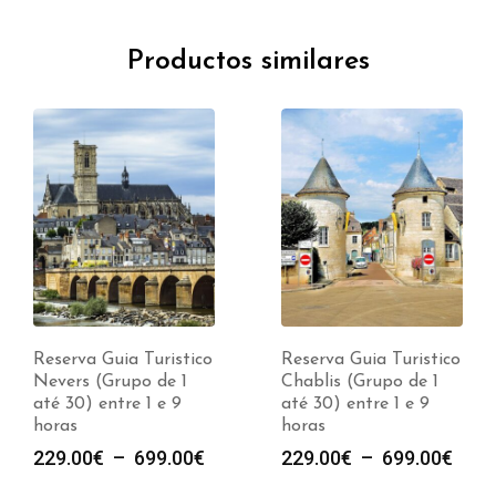
Productos similares
Reserva Guia Turistico
Reserva Guia Turistico
Chablis (Grupo de 1
Nuits Saint Georges
até 30) entre 1 e 9
(Grupo de 1 até 30)
horas
entre 1 e 9 horas
lage
Plage
P
229.00
€
–
699.00
€
229.00
€
–
699.00
€
e
de
d