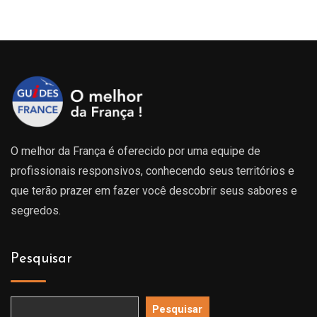
rix :
prix :
p
29.00€
229.00€
2
à
à
99.00€
699.00€
6
O melhor da França é oferecido por uma equipe de
profissionais responsivos, conhecendo seus territórios e
que terão prazer em fazer você descobrir seus sabores e
segredos.
Pesquisar
Pesquisar