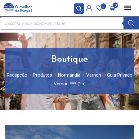
Skip
Painel de Gerenciamento de Cookies
0
0
to
Recherche
content
de
produits
Boutique
Recepção
Produtos
Normandie
Vernon
Guia Privado
Vernon *** (2h)