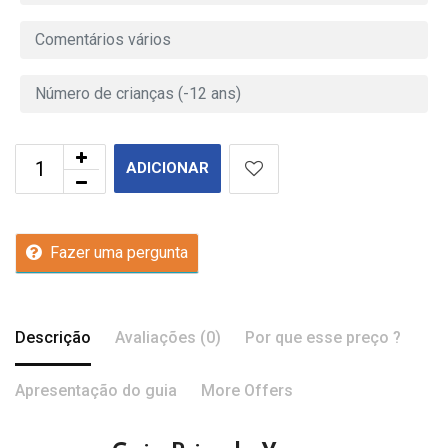
ADICIONAR
Fazer uma pergunta
Descrição
Avaliações (0)
Por que esse preço ?
Apresentação do guia
More Offers