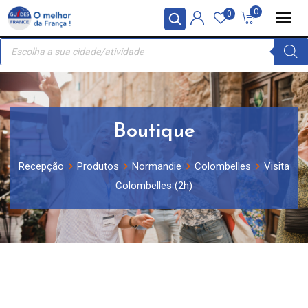
Skip
Painel de Gerenciamento de Cookies
0
0
to
Recherche
content
de
produits
Boutique
Recepção
Produtos
Normandie
Colombelles
Visita
Colombelles (2h)