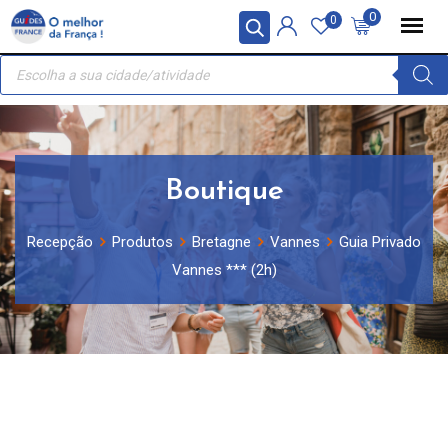
Skip
Painel de Gerenciamento de Cookies
0
0
to
Recherche
content
de
produits
Boutique
Recepção
Produtos
Bretagne
Vannes
Guia Privado
Vannes *** (2h)