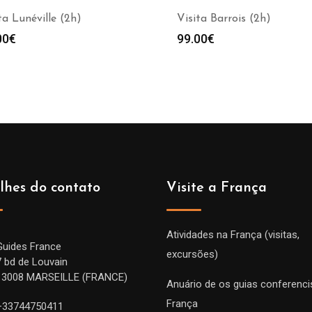
ta Lunéville (2h)
Visita Barrois (2h)
00
€
99.00
€
lhes do contato
Visite a França
Atividades na França (visitas,
Guides France
excursões)
7 bd de Louvain
13008 MARSEILLE (FRANCE)
Anuário de os guias conferenci
França
+33744750411