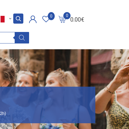
0
0
0.00
€
(2h)