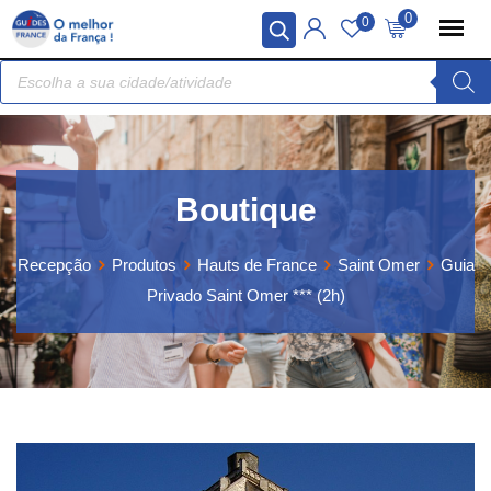
Skip
Painel de Gerenciamento de Cookies
0
0
to
Recherche
content
de
produits
Boutique
Recepção
Produtos
Hauts de France
Saint Omer
Guia
Privado Saint Omer *** (2h)