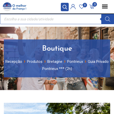
Skip
Painel de Gerenciamento de Cookies
0
0
to
Recherche
content
de
produits
Boutique
Recepção
Produtos
Bretagne
Pontrieux
Guia Privado
Pontrieux *** (2h)