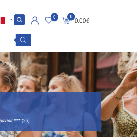
0
0
0.00
€
auveur *** (2h)