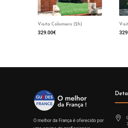
Visita Colomiers (2h)
Visi
329.00
€
329
Deta
O melhor da França é oferecido por