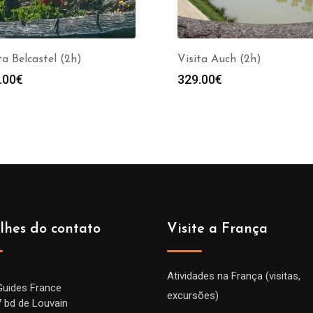
ta Belcastel (2h)
Visita Auch (2h)
.00
€
329.00
€
lhes do contato
Visite a França
Atividades na França (visitas,
Guides France
excursões)
7 bd de Louvain