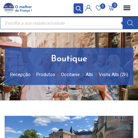
Skip
Painel de Gerenciamento de Cookies
0
0
to
Recherche
content
de
produits
Boutique
Recepção
Produtos
Occitanie
Albi
Visita Albi (2h)