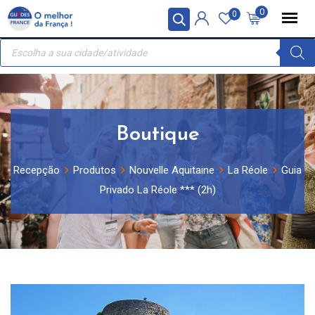
Skip
Painel de Gerenciamento de Cookies
0
0
to
Recherche
content
de
produits
Boutique
Recepção
Produtos
Nouvelle Aquitaine
La Réole
Guia
Privado La Réole *** (2h)