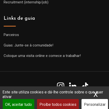
Recruitment (internship/job)
Links de guia
Parceiros
Guias: Junte-se à comunidade!
Coloque uma visita online e comece a trabalhar!
Este site utiliza cookies e dá-lhe controle sobre o que quer
X
Ocu
ativar
Copyright Guides 2021. Tous droits réservés.
Développement
web sur mesure
par iSoluce
OK, aceitar tudo
Proíbe todos cookies
Personalizar