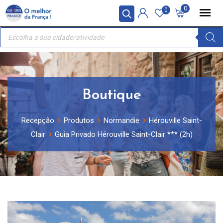
Skip
Painel de Gerenciamento de Cookies
0
0
to
Recherche
content
de
produits
Boutique
Recepção
Produtos
Normandie
Hérouville Saint-
Clair
Guia Privado Hérouville Saint-Clair *** (2h)