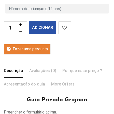
ADICIONAR
Fazer uma pergunta
Descrição
Avaliações (0)
Por que esse preço ?
Apresentação do guia
More Offers
Guia Privado Grignan
Preencher o formulário acima.