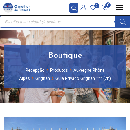
Skip
Painel de Gerenciamento de Cookies
0
0
to
Recherche
content
de
produits
Boutique
Recepção
Produtos
Auvergne Rhône
Alpes
Grignan
Guia Privado Grignan *** (2h)