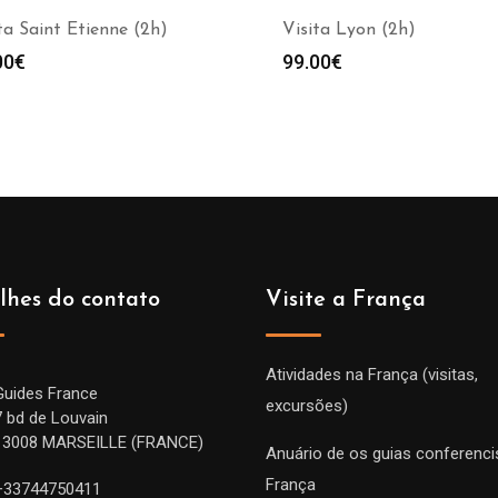
ta Saint Etienne (2h)
Visita Lyon (2h)
00
€
99.00
€
lhes do contato
Visite a França
Atividades na França (visitas,
Guides France
excursões)
7 bd de Louvain
13008 MARSEILLE (FRANCE)
Anuário de os guias conferenci
França
+33744750411