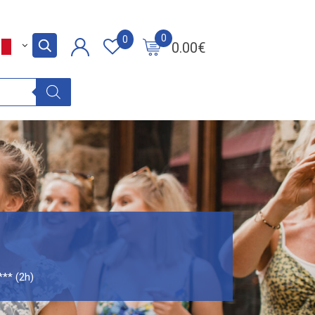
0
0
0.00
€
*** (2h)