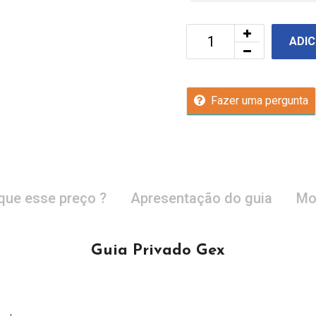
ADIC
Fazer uma pergunta
que esse preço ?
Apresentação do guia
Mo
Guia Privado Gex