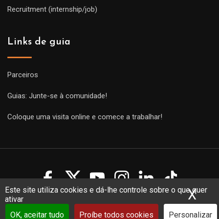
Recruitment (internship/job)
Links de guia
Parceiros
Guias: Junte-se à comunidade!
Coloque uma visita online e comece a trabalhar!
Este site utiliza cookies e dá-lhe controle sobre o que quer
X
Ocu
ativar
Copyright Guides 2021. Tous droits réservés.
Développement
web sur mesure
par iSoluce
OK, aceitar tudo
Proíbe todos cookies
Personalizar