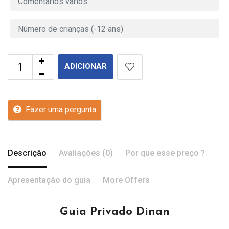
ADICIONAR
Fazer uma pergunta
Descrição
Avaliações (0)
Por que esse preço ?
Apresentação do guia
More Offers
Guia Privado Dinan