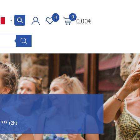
0
0
0.00
€
 *** (2h)