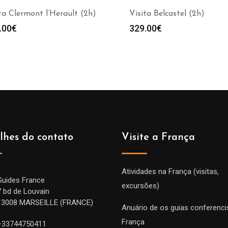
ta Clermont l’Herault (2h)
Visita Belcastel (2h)
.00
€
329.00
€
lhes do contato
Visite a França
Atividades na França (visitas,
Guides France
excursões)
7 bd de Louvain
13008 MARSEILLE (FRANCE)
Anuário de os guias conferenci
França
+33744750411