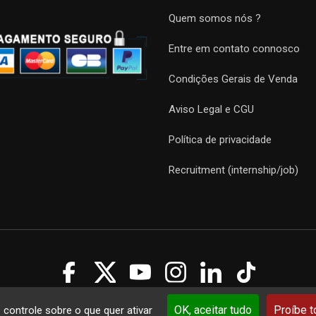
Quem somos nós ?
Entre em contato connosco
Condições Gerais de Venda
Aviso Legal e CGU
Política de privacidade
Recruitment (internship/job)
Guides 2021. Tous droits réservés.
Développement web sur mesure
p
OK, aceitar tudo
Proíbe 
e controle sobre o que quer ativar