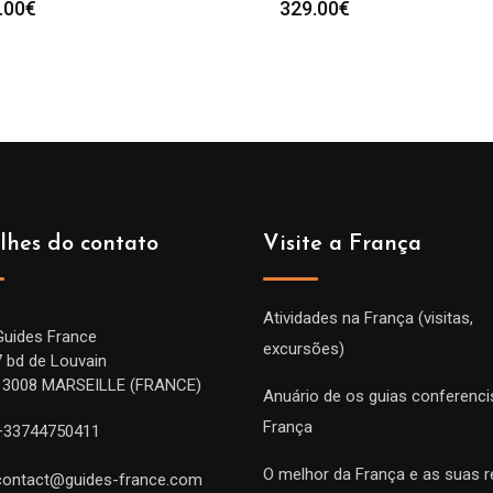
.00
€
329.00
€
lhes do contato
Visite a França
Atividades na França (visitas,
Guides France
excursões)
7 bd de Louvain
13008 MARSEILLE (FRANCE)
Anuário de os guias conferenci
França
+33744750411
O melhor da França e as suas r
contact@guides-france.com