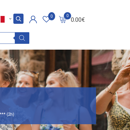
0
0
0.00
€
*** (2h)