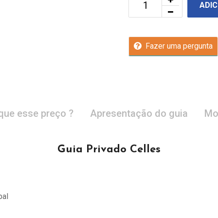
ADIC
Fazer uma pergunta
que esse preço ?
Apresentação do guia
Mo
Guia Privado Celles
pal