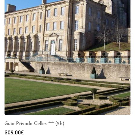
Guia Privado Celles *** (2h)
309.00
€