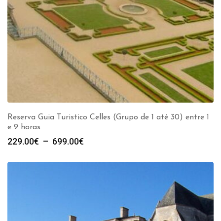
Reserva Guia Turistico Celles (Grupo de 1 até 30) entre 1
e 9 horas
Plage
229.00
€
–
699.00
€
de
prix :
229.00€
à
699.00€