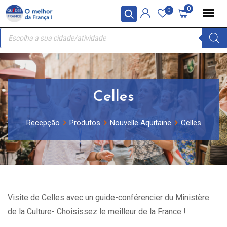
Skip
Painel de Gerenciamento de Cookies
0
0
to
Recherche
content
de
produits
Celles
Recepção
Produtos
Nouvelle Aquitaine
Celles
Visite de Celles avec un guide-conférencier du Ministère
de la Culture- Choisissez le meilleur de la France !