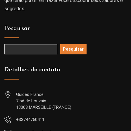
que terão prazer em fazer você descobrir seus sabores e
segredos.
Pesquisar
Pesquisar
Detalhes do contato
Guides France
7 bd de Louvain
13008 MARSEILLE (FRANCE)
+33744750411