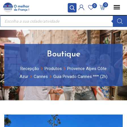
Skip
Painel de Gerenciamento de Cookies
0
0
to
Recherche
content
de
produits
Boutique
Recepção
Produtos
Provence Alpes Côte
Azur
Cannes
Guia Privado Cannes *** (2h)