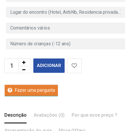
ADICIONAR
Fazer uma pergunta
Descrição
Avaliações (0)
Por que esse preço ?
Apresentação do guia
More Offers