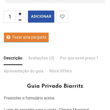
ADICIONAR
Fazer uma pergunta
Descrição
Avaliações (0)
Por que esse preço ?
Apresentação do guia
More Offers
Guia Privado Biarritz
Preencher o formulário acima.
Lugar do encontro para a visita : Câmara Municipal