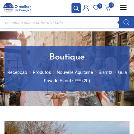
Skip
Painel de Gerenciamento de Cookies
0
0
to
Recherche
content
de
produits
Boutique
Recepção
Produtos
Nouvelle Aquitaine
Biarritz
Guia
Privado Biarritz *** (2h)