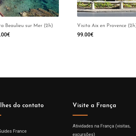
ta Beaulieu sur Mer (2h)
Visita Aix en Provence (2h
.00
€
99.00
€
lhes do contato
Visite a França
Atividades na França (visitas,
Guides France
excursões)