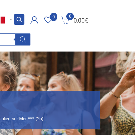
0
0
0.00
€
ulieu sur Mer *** (2h)