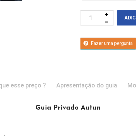
ADIC
Fazer uma pergunta
que esse preço ?
Apresentação do guia
Mo
Guia Privado Autun