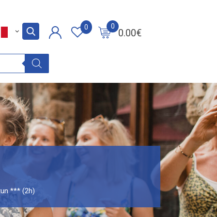
0
0
0.00
€
un *** (2h)