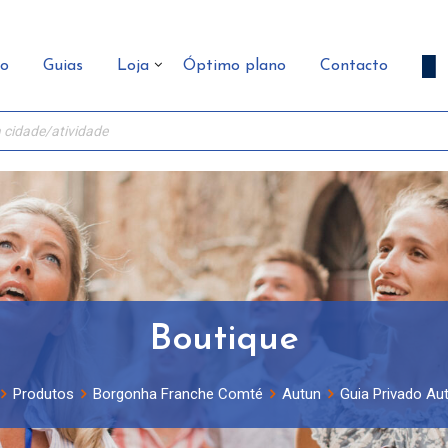
ão
Guias
Loja
Óptimo plano
Contacto
Boutique
Produtos
Borgonha Franche Comté
Autun
Guia Privado Aut