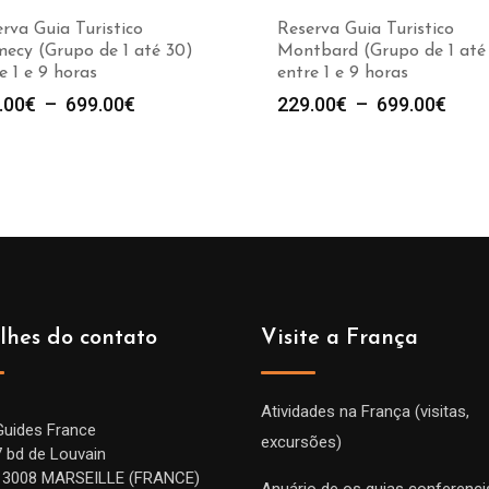
rva Guia Turistico
Reserva Guia Turistico
ecy (Grupo de 1 até 30)
Montbard (Grupo de 1 até
e 1 e 9 horas
entre 1 e 9 horas
Plage
Plag
.00
€
–
699.00
€
229.00
€
–
699.00
€
de
de
prix :
prix :
229.00€
229.
à
à
699.00€
699.
lhes do contato
Visite a França
Atividades na França (visitas,
Guides France
excursões)
7 bd de Louvain
13008 MARSEILLE (FRANCE)