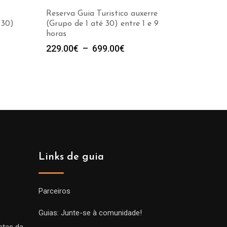
Reserva Guia Turistico auxerre
 30)
(Grupo de 1 até 30) entre 1 e 9
horas
e
Plage
229.00
€
–
699.00
€
de
prix :
00€
229.00€
à
00€
699.00€
Links de guia
Parceiros
Guias: Junte-se à comunidade!