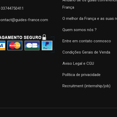
Anuário de os guias conferenci
França
+33744750411
O melhor da França e as suas r
contact@guides-france.com
Quem somos nós ?
Entre em contato connosco
Condições Gerais de Venda
Aviso Legal e CGU
Política de privacidade
Recruitment (internship/job)