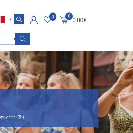
0
0
0.00
€
nay *** (2h)