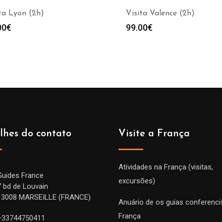
ta Lyon (2h)
Visita Valence (2h)
00
€
99.00
€
lhes do contato
Visite a França
Atividades na França (visitas,
Guides France
excursões)
7 bd de Louvain
13008 MARSEILLE (FRANCE)
Anuário de os guias conferenci
França
+33744750411