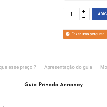
ADIC
Fazer uma pergunta
que esse preço ?
Apresentação do guia
Mo
Guia Privado Annonay