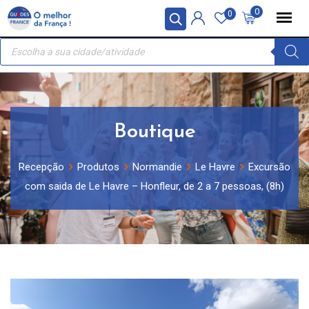
Skip
Painel de Gerenciamento de Cookies
0
0
to
Recherche
content
de
produits
Boutique
Recepção
Produtos
Normandie
Le Havre
Excursão
com saida de Le Havre – Honfleur, de 2 a 7 pessoas, (8h)