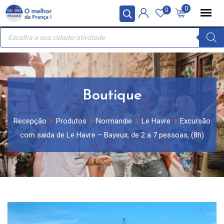
Skip
Painel de Gerenciamento de Cookies
0
0
to
Recherche
content
de
produits
Boutique
Recepção
Produtos
Normandie
Le Havre
Excursão
com saida de Le Havre – Bayeux, de 2 a 7 pessoas, (8h)