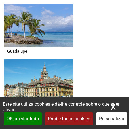
Guadalupe
Este site utiliza cookies e dá-lhe controle sobre o que quer
X
Ocu
Hauts de France
ativar
OK, aceitar tudo
Proíbe todos cookies
Personalizar