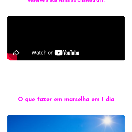
Reserve a sua visita ao Château d’If.
O que fazer em marselha em 1 dia