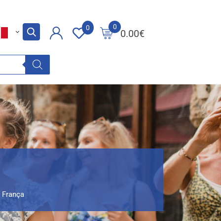
0
0
0.00
€
 França