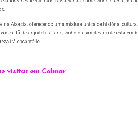
ra saborear especialidades alsacianas, como vinho quente, brede
as.
 na Alsácia, oferecendo uma mistura única de história, cultura,
e você é fã de arquitetura, arte, vinho ou simplesmente está em 
za irá encantá-lo.
e visitar em Colmar