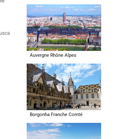
le
busca
Auvergne Rhône Alpes
Borgonha Franche Comté