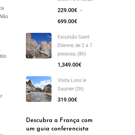
ca
229.00
€
–
 Não
699.00
€
Excursão Saint
Etienne, de 2 a 7
pessoas, (8h)
ilo
1,349.00
€
Visita Lons le
Saunier (2h)
r
319.00
€
Descubra a França com
um guia conferencista