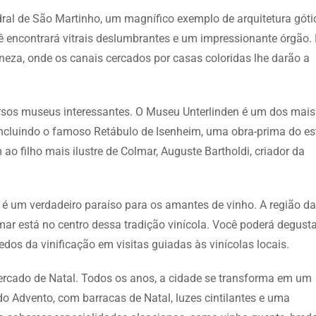
dral de São Martinho, um magnífico exemplo de arquitetura góti
ocê encontrará vitrais deslumbrantes e um impressionante órgão.
eneza, onde os canais cercados por casas coloridas lhe darão a
rsos museus interessantes. O Museu Unterlinden é um dos mais
 incluindo o famoso Retábulo de Isenheim, uma obra-prima do est
o filho mais ilustre de Colmar, Auguste Bartholdi, criador da
r é um verdadeiro paraíso para os amantes de vinho. A região da
mar está no centro dessa tradição vinícola. Você poderá degusta
edos da vinificação em visitas guiadas às vinícolas locais.
rcado de Natal. Todos os anos, a cidade se transforma em um
do Advento, com barracas de Natal, luzes cintilantes e uma