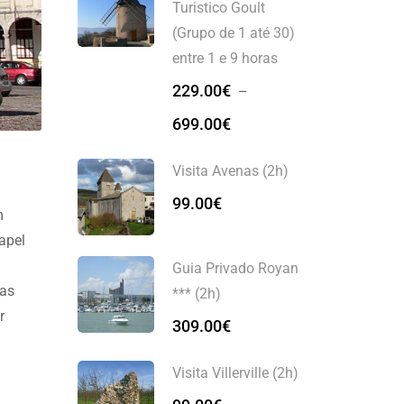
Turistico Goult
(Grupo de 1 até 30)
entre 1 e 9 horas
229.00
€
–
699.00
€
Visita Avenas (2h)
99.00
€
m
apel
Guia Privado Royan
ias
*** (2h)
r
309.00
€
Visita Villerville (2h)