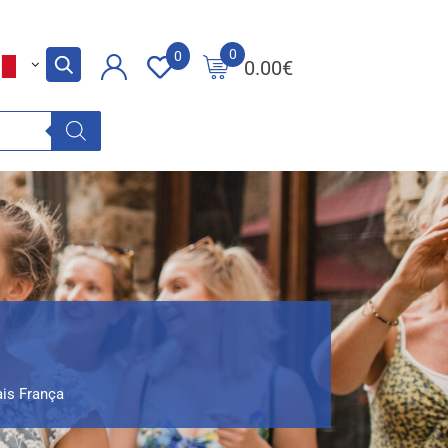
0
0
0.00
€
ais França