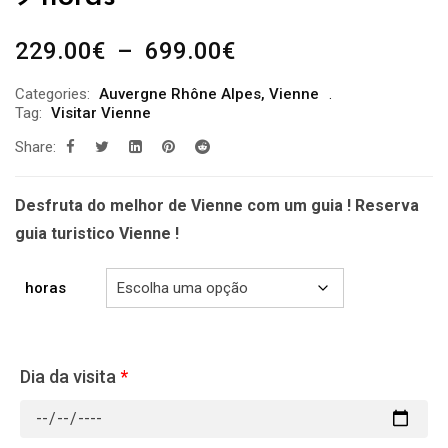
Plage
229.00
€
–
699.00
€
de
Categories:
Auvergne Rhône Alpes
,
Vienne
prix :
Tag:
Visitar Vienne
229.00€
Share:
à
699.00€
Desfruta do melhor de Vienne com um guia ! Reserva
guia turistico Vienne !
horas
Dia da visita
*