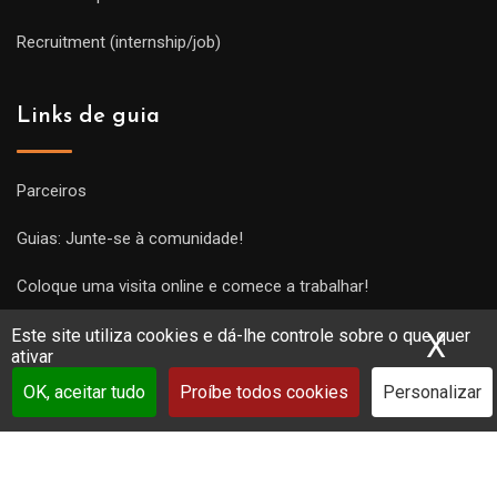
Recruitment (internship/job)
Links de guia
Parceiros
Guias: Junte-se à comunidade!
Coloque uma visita online e comece a trabalhar!
Este site utiliza cookies e dá-lhe controle sobre o que quer
X
Ocu
ativar
OK, aceitar tudo
Proíbe todos cookies
Personalizar
Copyright Guides 2021. Tous droits réservés.
Développement