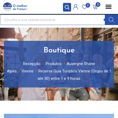
Skip
Painel de Gerenciamento de Cookies
0
0
to
Recherche
content
de
produits
Boutique
Recepção
Produtos
Auvergne Rhône
Alpes
Vienne
Reserva Guia Turistico Vienne (Grupo de 1
até 30) entre 1 e 9 horas