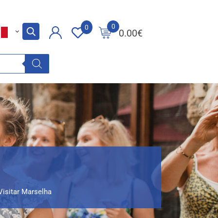
0
0
0.00
€
Visitar Marselha