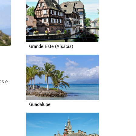
Grande Este (Alsácia)
os e
Guadalupe