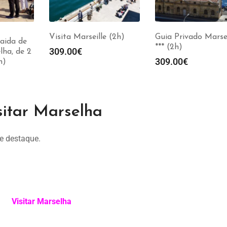
Visita Marseille (2h)
Guia Privado Marsei
aida de
*** (2h)
309.00
€
lha, de 2
309.00
€
h)
sitar Marselha
de destaque.
Visitar Marselha