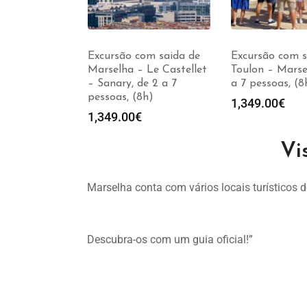
a Turistico
Excursão com saida de
Excursão com s
Grupo de 1
Marselha – Le Castellet
Toulon – Marse
re 1 e 9
– Sanary, de 2 a 7
a 7 pessoas, (8
pessoas, (8h)
1,349.00
€
–
750.00
€
1,349.00
€
Vi
Marselha conta com vários locais turísticos 
Descubra-os com um guia oficial!”