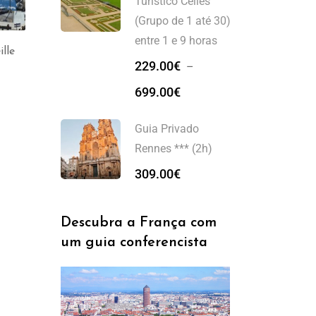
Turistico Celles
(Grupo de 1 até 30)
entre 1 e 9 horas
Reserva Guia Turistico
lle
Excursão Marselha, de 2
229.00
€
Marseille (Grupo de 1
–
a 7 pessoas, (8h)
até 30) entre 1 e 9
699.00
€
1,349.00
€
horas
279.00
€
–
750.00
€
Guia Privado
Rennes *** (2h)
309.00
€
Descubra a França com
um guia conferencista