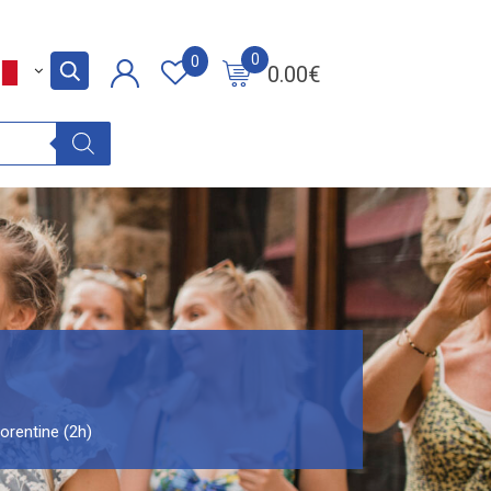
0
0
0.00
€
lorentine (2h)