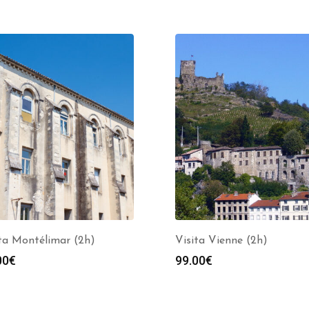
ta Montélimar (2h)
Visita Vienne (2h)
00
€
99.00
€