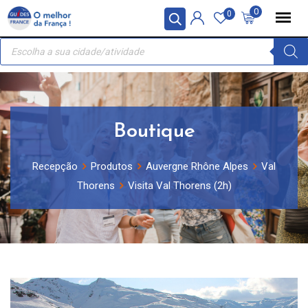
Skip
Painel de Gerenciamento de Cookies
0
0
to
Recherche
content
de
produits
Boutique
Recepção
Produtos
Auvergne Rhône Alpes
Val
Thorens
Visita Val Thorens (2h)