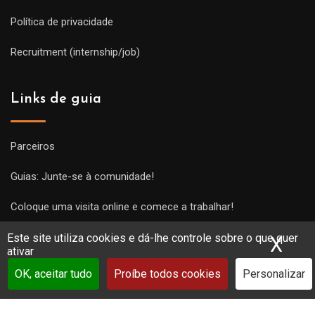
Política de privacidade
Recruitment (internship/job)
Links de guia
Parceiros
Guias: Junte-se à comunidade!
Coloque uma visita online e comece a trabalhar!
Este site utiliza cookies e dá-lhe controle sobre o que quer
X
Ocu
ativar
OK, aceitar tudo
Proíbe todos cookies
Personalizar