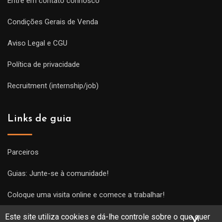
Entre em contato connosco
Condições Gerais de Venda
Aviso Legal e CGU
Política de privacidade
Recruitment (internship/job)
Links de guia
Parceiros
Guias: Junte-se à comunidade!
Coloque uma visita online e comece a trabalhar!
Este site utiliza cookies e dá-lhe controle sobre o que quer
X
Ocu