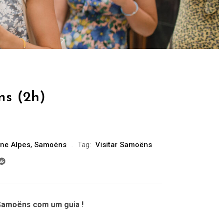
ns (2h)
ne Alpes
,
Samoëns
Tag:
Visitar Samoëns
Samoëns com um guia !