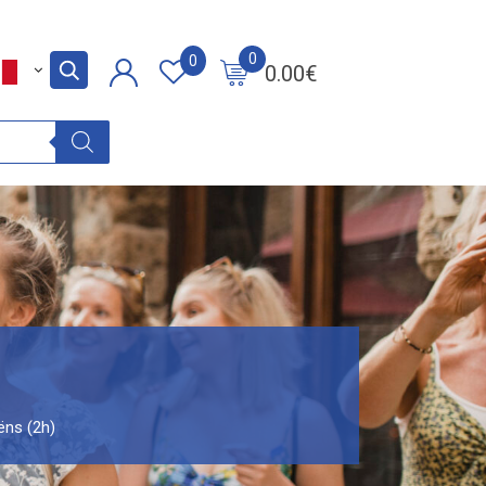
0
0
0.00
€
ëns (2h)