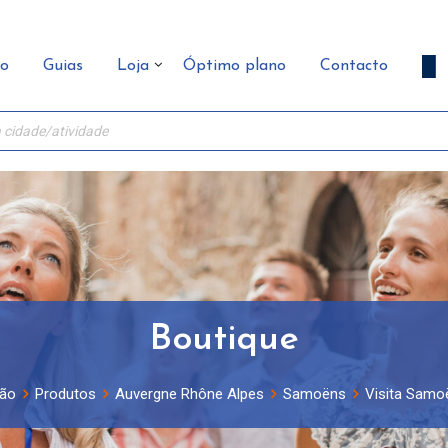
ão
Guias
Loja
Óptimo plano
Contacto
Boutique
ão
Produtos
Auvergne Rhône Alpes
Samoëns
Visita Samo