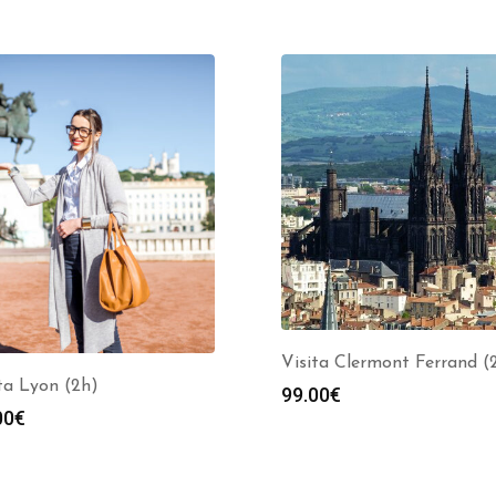
Visita Clermont Ferrand (
ta Lyon (2h)
99.00
€
00
€