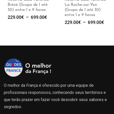
Brézé (Grupo de 1 até
La Roche-sur-Yon
30) entre 1 e 9 horas
(Grupo de 1 até 30)
entre 1 e 9 horas
e
Plage
229.00
€
–
699.00
€
Plag
229.00
€
–
699.00
€
de
de
prix :
prix :
00€
229.00€
229.
à
à
00€
699.00€
699.
O melhor da França é oferecido por uma equipe de
profissionais responsivos, conhecendo seus territórios e
que terão prazer em fazer você descobrir seus sabores e
segredos.