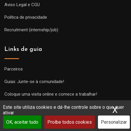
Aviso Legal e CGU
Política de privacidade
Recruitment (internship/job)
Links de guia
Parceiros
Guias: Junte-se à comunidade!
Coloque uma visita online e comece a trabalhar!
Este site utiliza cookies e dá-lhe controle sobre o que quer
X
Ocu
ativar
OK, aceitar tudo
Proíbe todos cookies
Personalizar