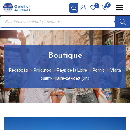
Skip
Painel de Gerenciamento de Cookies
0
0
to
Recherche
content
de
produits
Boutique
Recepção
Produtos
Pays de la Loire
Pornic
Visita
Saint-Hilaire-de-Riez (2h)