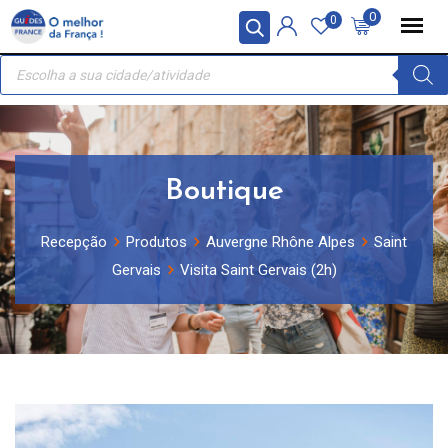
Skip
Painel de Gerenciamento de Cookies
0
0
to
Recherche
content
de
produits
Boutique
Recepção
Produtos
Auvergne Rhône Alpes
Saint
Gervais
Visita Saint Gervais (2h)