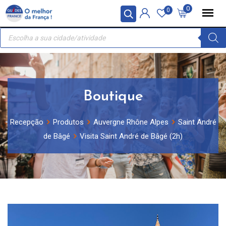
Skip
Painel de Gerenciamento de Cookies
0
0
to
Recherche
content
de
produits
Boutique
Recepção
Produtos
Auvergne Rhône Alpes
Saint André
de Bâgé
Visita Saint André de Bâgé (2h)